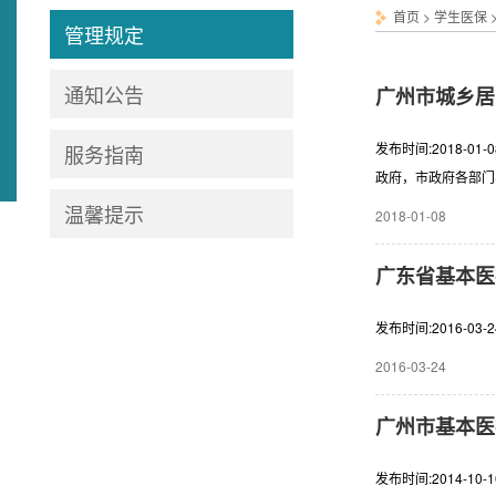
首页
>
学生医保
管理规定
通知公告
广州市城乡居
发布时间:2018-
服务指南
政府，市政府各部门
向市人力资源和社会
温馨提示
2018-01-08
基本医疗保障公共服
（粤府办〔2012
广东省基本医
会医疗保险条例》，
学校、中等职业技术
发布时间:2016-0
险的城乡居民，包括
2016-03-24
医疗保险（以下简称
步加大对社会医疗保
广州市基本医
政府应按规定的标准
另行制定。第五条 
发布时间:2014-1
险经办机构按职能负